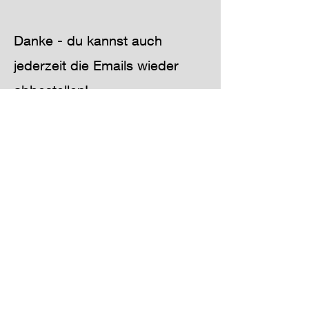
Danke - du kannst auch
jederzeit die Emails wieder
abbestellen!
​I
mpressum & Co.
Einloggen Academy
Unsere Angebote richten sich ausschließlich an
Unternehmerinnen und Unternehmer im Sinne des § 14
BGB. Verträge mit Verbraucherinnen und Verbrauchern
im Sinne des § 13 BGB werden nicht geschlossen.
©2026 ELA Chance2Change GmbH,
Sindelfingen - Deutschland