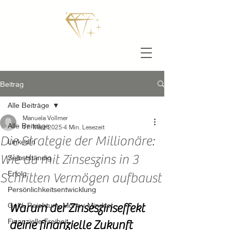
Beitrag
Alle Beiträge
Manuela Vollmer
Alle Beiträge
17. März 2025
4 Min. Lesezeit
Die Strategie der Millionäre:
LinkedIn
Wie du mit Zinseszins in 3
Selbstständig
Erfolg
Schritten Vermögen aufbaust
Persönlichkeitsentwicklung
Geld, Reichtum, Money-Mindset
Warum der Zinseszinseffekt 
Finanzielle Freiheit
deine finanzielle Zukunft 