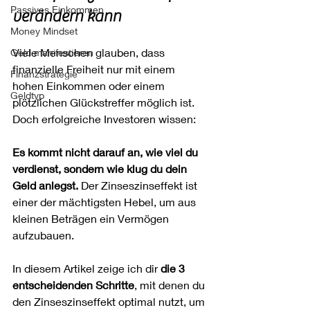
Passives Einkommen
verändern kann
Money Mindset
Viele Menschen glauben, dass 
Geld manifestieren
finanzielle Freiheit nur mit einem 
Finanzstrategie
hohen Einkommen oder einem 
Geldtyp
plötzlichen Glückstreffer möglich ist. 
Doch erfolgreiche Investoren wissen: 
Es kommt nicht darauf an, wie viel du 
verdienst, sondern wie klug du dein 
Geld anlegst.
 Der Zinseszinseffekt ist 
einer der mächtigsten Hebel, um aus 
kleinen Beträgen ein Vermögen 
aufzubauen.
In diesem Artikel zeige ich dir 
die 3 
entscheidenden Schritte
, mit denen du 
den Zinseszinseffekt optimal nutzt, um 