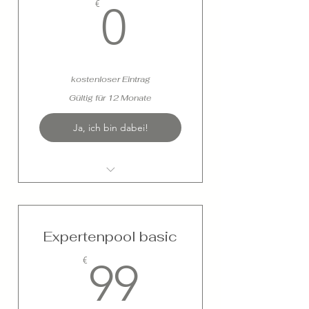
0€
€
0
kostenloser Eintrag
Gültig für 12 Monate
Ja, ich bin dabei!
eigenes Foto
Expertenpool basic
99€
€
99