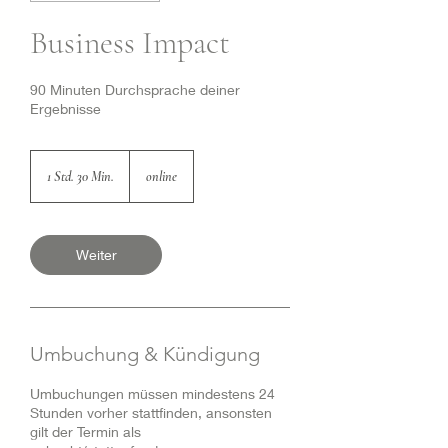
Business Impact
90 Minuten Durchsprache deiner
Ergebnisse
1 Std. 30 Min.
1
online
S
t
d
3
Weiter
0
M
i
n
.
Umbuchung & Kündigung
Umbuchungen müssen mindestens 24
Stunden vorher stattfinden, ansonsten
gilt der Termin als