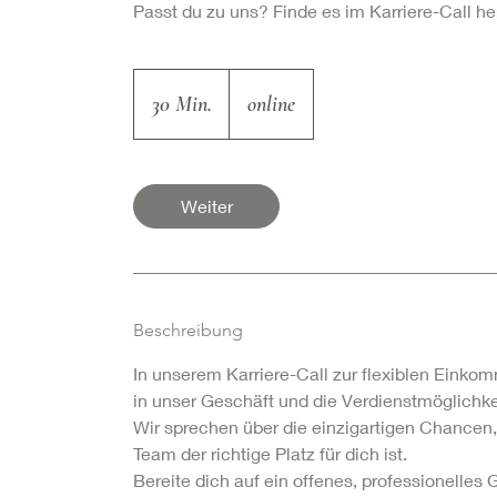
Passt du zu uns? Finde es im Karriere-Call he
30 Min.
3
online
0
M
i
Weiter
n
.
Beschreibung
In unserem Karriere-Call zur flexiblen Einkom
in unser Geschäft und die Verdienstmöglichkei
Wir sprechen über die einzigartigen Chancen,
Team der richtige Platz für dich ist.
Bereite dich auf ein offenes, professionelles