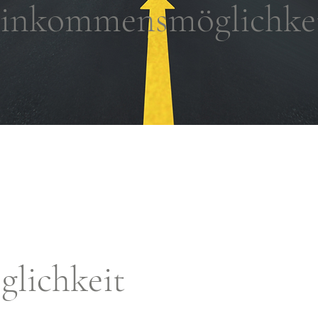
inkommensmöglichke
lichkeit