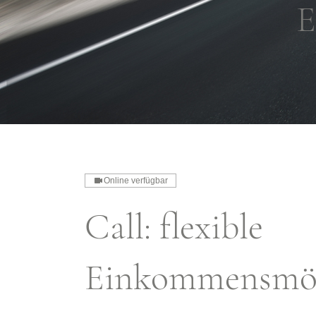
E
Online verfügbar
Call: flexible
Einkommensmög