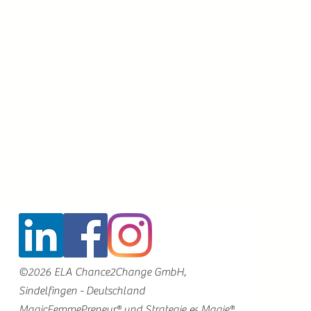
©2026 ELA Chance2Change GmbH,
Sindelfingen - Deutschland
MagicFemmePreneur® und Strategie & Magie®