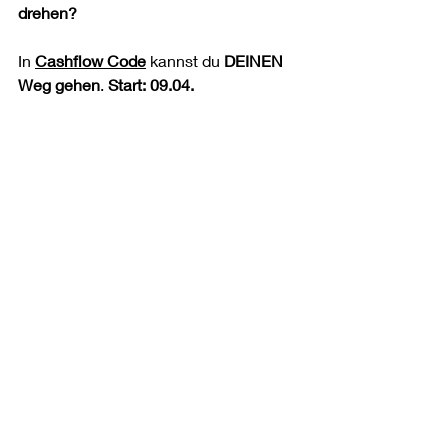
drehen?
In 
Cashflow Code
 kannst du 
DEINEN 
Weg gehen
. 
Start: 09.04.
📅 Einen ersten Vorgeschmack 
bekommst du am 26.03. in meinem 
kostenfreien Live-Webinar.
Ich zeige dir die 
5 Wege, um dir 
passives Einkommen aufzubauen – 
ohne Rätselraten.
Sichere dir deinen Platz!
FAQ: Die häufigsten Fragen 
rund um passives 