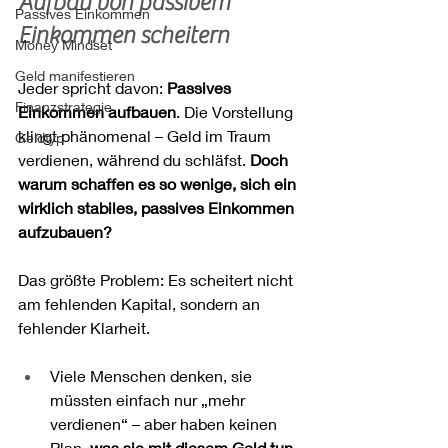
Aufbau von passivem 
Passives Einkommen
Einkommen scheitern
Money Mindset
Geld manifestieren
Jeder spricht davon: 
Passives 
Finanzstrategie
Einkommen aufbauen
. Die Vorstellung 
klingt phänomenal – Geld im Traum 
Geldtyp
verdienen, während du schläfst. 
Doch 
warum schaffen es so wenige, sich ein 
wirklich stabiles, passives Einkommen 
aufzubauen?
Das größte Problem: Es scheitert nicht 
am fehlenden Kapital, sondern an 
fehlender Klarheit.
Viele Menschen denken, sie 
müssten einfach nur „mehr 
verdienen“ – aber haben keinen 
Plan, 
was sie mit diesem Geld tun 