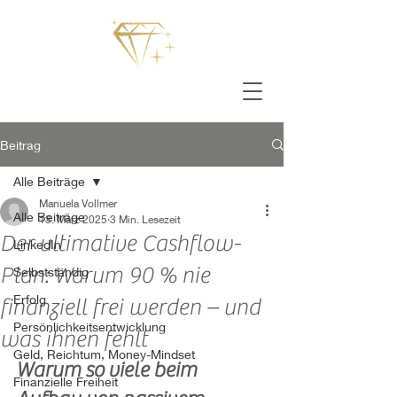
Beitrag
Alle Beiträge
Manuela Vollmer
Alle Beiträge
13. März 2025
3 Min. Lesezeit
Der ultimative Cashflow-
LinkedIn
Plan: Warum 90 % nie
Selbstständig
Erfolg
finanziell frei werden – und
Persönlichkeitsentwicklung
was ihnen fehlt
Geld, Reichtum, Money-Mindset
Warum so viele beim 
Finanzielle Freiheit