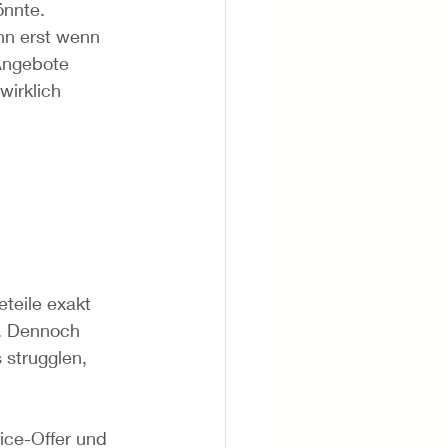
önnte.
nn erst wenn 
Angebote 
irklich 
teile exakt 
. Dennoch 
 strugglen, 
ce-Offer und 