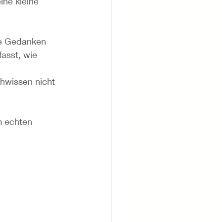
ine kleine 
he Gedanken 
asst, wie 
hwissen nicht 
m echten 