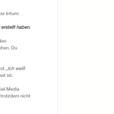
be Irrtum:
erstellt haben.
den 
ehen. Du 
nd 
„Ich weiß 
st ist.
ial Media 
trotzdem nicht 