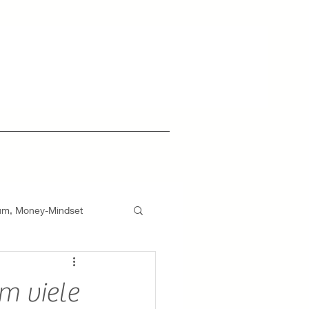
um, Money-Mindset
strategie
Geldtyp
m viele