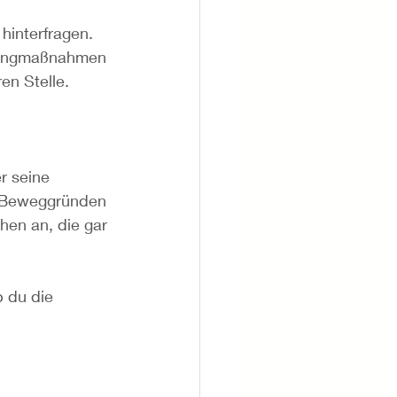
hinterfragen. 
etingmaßnahmen 
en Stelle.
r seine 
en Beweggründen 
hen an, die gar 
b du die 