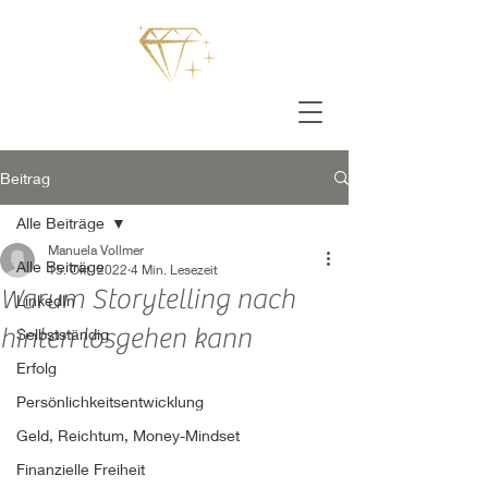
Beitrag
Alle Beiträge
Manuela Vollmer
Alle Beiträge
15. Okt. 2022
4 Min. Lesezeit
Warum Storytelling nach
LinkedIn
hinten losgehen kann
Selbstständig
Erfolg
Persönlichkeitsentwicklung
Geld, Reichtum, Money-Mindset
Finanzielle Freiheit