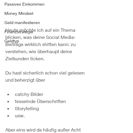
Passives Einkommen
Money Mindset
Geld manifestieren
Heute möchte ich auf ein Thema 
Finanzstrategie
blicken, was deine Social Media-
Geldtyp
Beiträge wirklich shiften kann: zu 
verstehen, wie überhaupt deine 
Zielkunden ticken.
Du hast sicherlich schon viel gelesen 
und beherzigt über
catchy Bilder
fesselnde Überschriften
Storytelling
usw.
Aber eins wird da häufig außer Acht 